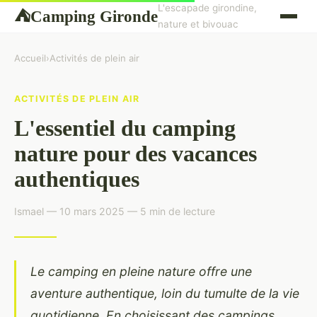
L'escapade girondine,
Camping Gironde
⛺
nature et bivouac
Accueil
›
Activités de plein air
ACTIVITÉS DE PLEIN AIR
L'essentiel du camping
nature pour des vacances
authentiques
Ismael — 10 mars 2025 — 5 min de lecture
Le camping en pleine nature offre une
aventure authentique, loin du tumulte de la vie
quotidienne. En choisissant des campings